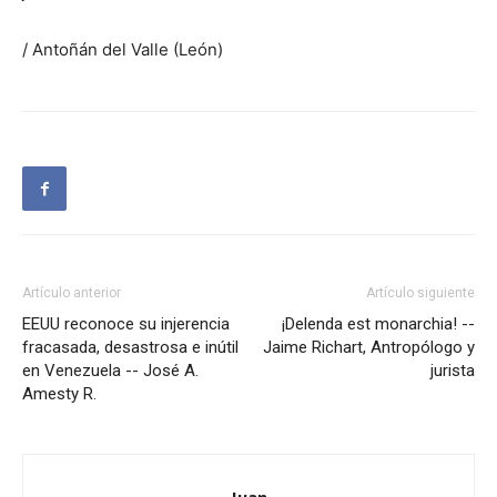
/ Antoñán del Valle (León)
Artículo anterior
Artículo siguiente
EEUU reconoce su injerencia
¡Delenda est monarchia! --
fracasada, desastrosa e inútil
Jaime Richart, Antropólogo y
en Venezuela -- José A.
jurista
Amesty R.