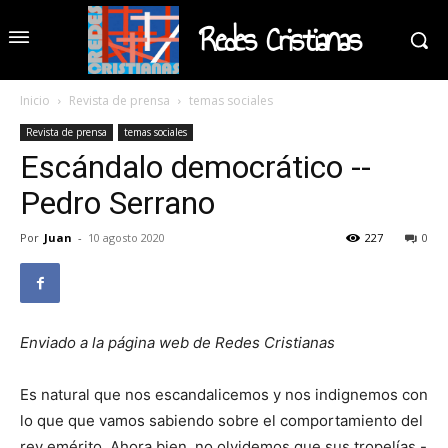
Redes Cristianas
Inicio
Revista de prensa
temas sociales
Revista de prensa
temas sociales
Escándalo democrático --
Pedro Serrano
Por
Juan
-
10 agosto 2020
227
0
Enviado a la página web de Redes Cristianas
Es natural que nos escandalicemos y nos indignemos con
lo que que vamos sabiendo sobre el comportamiento del
rey emérito. Ahora bien, no olvidemos que sus tropelías -