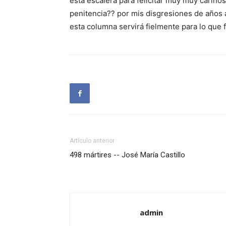
esta escalera para felicitar muy muy cariño
penitencia?? por mis disgresiones de años 
esta columna servirá fielmente para lo que 
Artículo anterior
498 mártires -- José María Castillo
admin