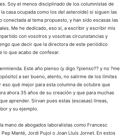
s. Soy el menos disciplinado de los columnistas de
la casa ocupada como los del asteroide) si siguen las
o conectada al tema propuesto, y han sido escasas las
es. Me he dedicado, eso sí, a escribir y escribir mis
partido con vosotros y vosotras circunstancias y
engo que decir que la directora de este periódico
e lo que acabo de confesar.
a enmienda. Este año pienso (y digo ?pienso?? y no ?me
ósito) a ser bueno, atento, no salirme de los límites
or eso qué mejor para esta columna de octubre que
lebra ahora 35 años de su creación y que para muchas
que aprender. Sirvan pues estas (escasas) líneas,
abor y su ejemplo.
e la mano de abogados laboralistas como Francesc
 Pep Manté, Jordi Pujol o Joan Lluís Jornet. En estos