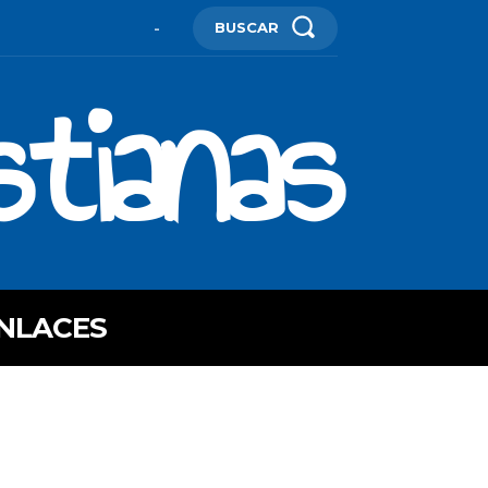
BUSCAR
-
stianas
NLACES