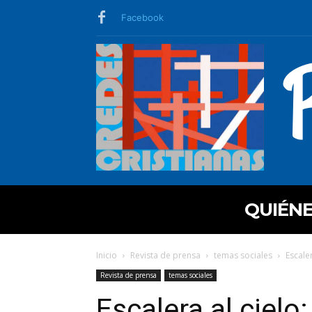
Facebook
QUIÉN
Inicio
Revista de prensa
temas sociales
Escale
Revista de prensa
temas sociales
Escalera al cielo