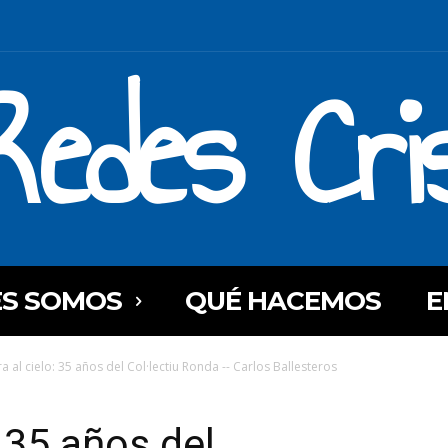
Redes Cri
ES SOMOS
QUÉ HACEMOS
E
ra al cielo: 35 años del Col·lectiu Ronda -- Carlos Ballesteros
: 35 años del