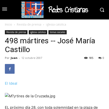
Redes Cristianas
Inicio
Revista de prensa
iglesia catolica
Revista de prensa
iglesia catolica
temas sociales
498 mártires -- José María
Castillo
Por
Juan
-
12 octubre 2007
185
0
El Ideal
EL próximo día 28, con toda solemnidad en la plaza de