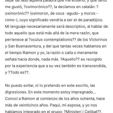
dejar de lado aquella palabra que me enseñó, y que tanto
me gustó, ?oximorónico??, la decíamos en catalán: ?
oximorònic?? (oximoron, de oxus -agudo- y moros -
romo-), cuyo significado vendría a ser el de paradójico.
Mi lenguaje necesariamente será descriptivo, al hablar de
todo aquello que está más allá de la mera razón, que
pertenece al ?oculus contemplationis?? de los Victorinos
y San Buenaventura, y del que tantas veces hablamos en
el tiempo Raimon y yo, la razón o calla o meramente
señala hacia donde, nada más. ?Aquello?? es recogido
por la experiencia que a su vez también es transcendida,
y ?Todo es??.
No puedo evitar, ni lo pretendo en este escrito, las
digresiones. En este momento estoy impregnado…
Conocí a Raimon al comienzo de los años ochenta, hace
más de veinticinco años. Paqui, mi esposa, y yo nos
habíamos integrado en el grupo: ?Ministeri i Celibat??,