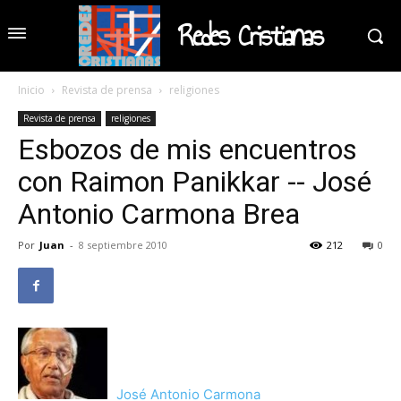
Redes Cristianas
Inicio
Revista de prensa
religiones
Revista de prensa
religiones
Esbozos de mis encuentros
con Raimon Panikkar -- José
Antonio Carmona Brea
Por
Juan
-
8 septiembre 2010
212
0
José Antonio Carmona