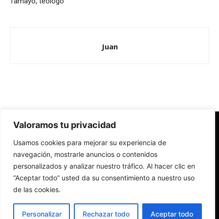
Tamayo, teólogo
Juan
Valoramos tu privacidad
Redes Cristianas
Usamos cookies para mejorar su experiencia de
Una mirada alternativa sobre la Iglesia católica y la sociedad
- Colectivos de Redes Cristianas
navegación, mostrarle anuncios o contenidos
personalizados y analizar nuestro tráfico. Al hacer clic en
“Aceptar todo” usted da su consentimiento a nuestro uso
de las cookies.
Personalizar
Rechazar todo
Aceptar todo