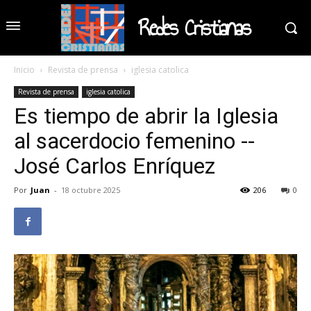
Redes Cristianas
Inicio
Revista de prensa
iglesia catolica
Revista de prensa
iglesia catolica
Es tiempo de abrir la Iglesia
al sacerdocio femenino --
José Carlos Enríquez
Por
Juan
-
18 octubre 2025
206
0