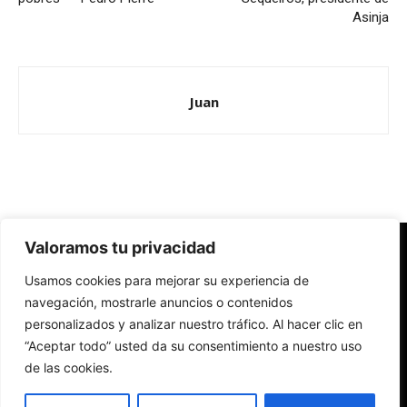
Asinja
Juan
Valoramos tu privacidad
Redes Cristianas
Usamos cookies para mejorar su experiencia de
Una mirada alternativa sobre la Iglesia católica y la sociedad
- Colectivos de Redes Cristianas
navegación, mostrarle anuncios o contenidos
personalizados y analizar nuestro tráfico. Al hacer clic en
“Aceptar todo” usted da su consentimiento a nuestro uso
de las cookies.