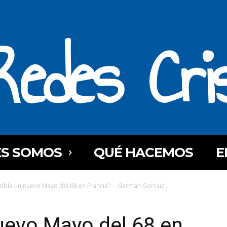
Redes Cri
ES SOMOS
QUÉ HACEMOS
E
sible un nuevo Mayo del 68 en Francia? -- Germán Gorráiz...
uevo Mayo del 68 en