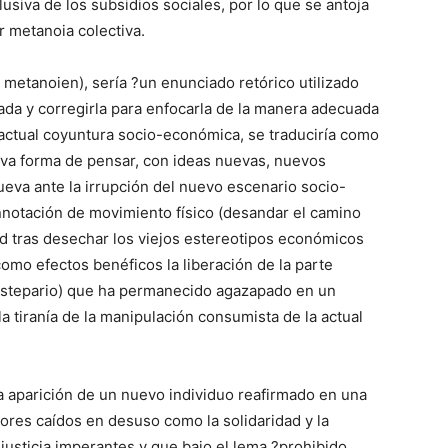
siva de los subsidios sociales, por lo que se antoja
r metanoia colectiva.
 metanoien), sería ?un enunciado retórico utilizado
zada y corregirla para enfocarla de la manera adecuada
 actual coyuntura socio-económica, se traduciría como
eva forma de pensar, con ideas nuevas, nuevos
eva ante la irrupción del nuevo escenario socio-
onnotación de movimiento físico (desandar el camino
d tras desechar los viejos estereotipos económicos
como efectos benéficos la liberación de la parte
o estepario) que ha permanecido agazapado en un
a tiranía de la manipulación consumista de la actual
a aparición de un nuevo individuo reafirmado en una
lores caídos en desuso como la solidaridad y la
njusticia imperantes y que bajo el lema ?prohibido