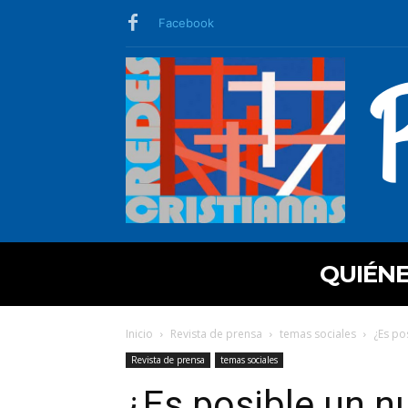
Facebook
QUIÉN
Inicio
Revista de prensa
temas sociales
¿Es po
Revista de prensa
temas sociales
¿Es posible un n