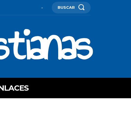
BUSCAR
-
stianas
NLACES