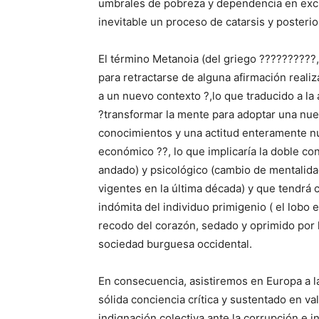
umbrales de pobreza y dependencia en exclu
inevitable un proceso de catarsis y posterio
El término Metanoia (del griego ??????????,
para retractarse de alguna afirmación reali
a un nuevo contexto ?,lo que traducido a la
?transformar la mente para adoptar una nu
conocimientos y una actitud enteramente nu
económico ??, lo que implicaría la doble c
andado) y psicológico (cambio de mentalida
vigentes en la última década) y que tendrá 
indómita del individuo primigenio ( el lob
recodo del corazón, sedado y oprimido por l
sociedad burguesa occidental.
En consecuencia, asistiremos en Europa a l
sólida conciencia crítica y sustentado en va
indignación colectiva ante la corrupción e i