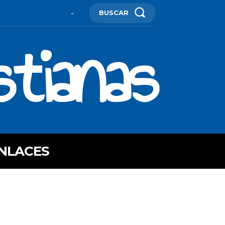
BUSCAR
-
stianas
NLACES