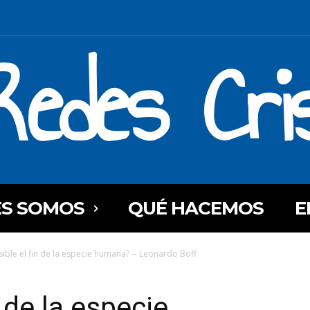
Redes Cri
ES SOMOS
QUÉ HACEMOS
E
sible el fin de la especie humana? -- Leonardo Boff
n de la especie