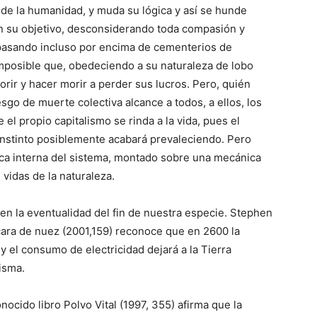
 de la humanidad, y muda su lógica y así se hunde
n su objetivo, desconsiderando toda compasión y
 pasando incluso por encima de cementerios de
imposible que, obedeciendo a su naturaleza de lobo
morir y hacer morir a perder sus lucros. Pero, quién
esgo de muerte colectiva alcance a todos, a ellos, los
 el propio capitalismo se rinda a la vida, pues el
e instinto posiblemente acabará prevaleciendo. Pero
gica interna del sistema, montado sobre una mecánica
idas de la naturaleza.
en la eventualidad del fin de nuestra especie. Stephen
cara de nuez (2001,159) reconoce que en 2600 la
 el consumo de electricidad dejará a la Tierra
isma.
ocido libro Polvo Vital (1997, 355) afirma que la