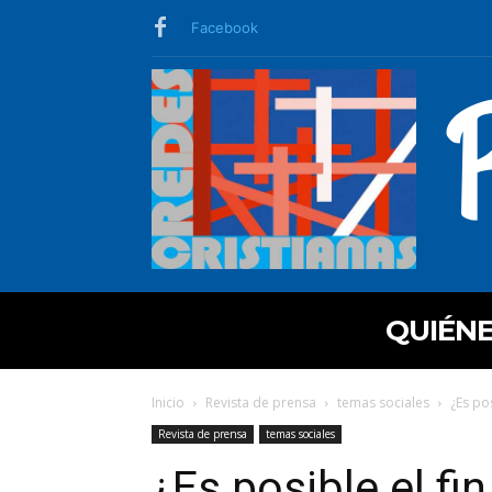
Facebook
QUIÉN
Inicio
Revista de prensa
temas sociales
¿Es po
Revista de prensa
temas sociales
¿Es posible el fi