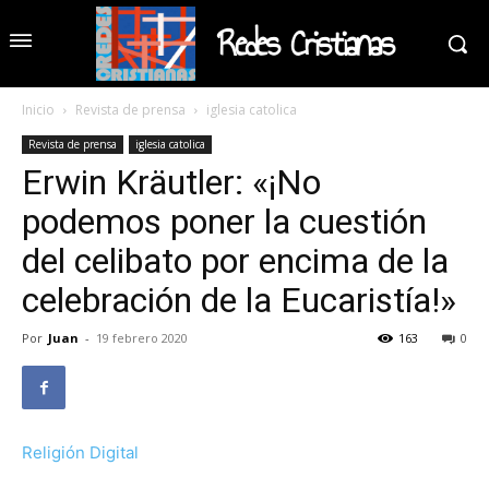
Redes Cristianas
Inicio
Revista de prensa
iglesia catolica
Revista de prensa
iglesia catolica
Erwin Kräutler: «¡No
podemos poner la cuestión
del celibato por encima de la
celebración de la Eucaristía!»
Por
Juan
-
19 febrero 2020
163
0
Religión Digital