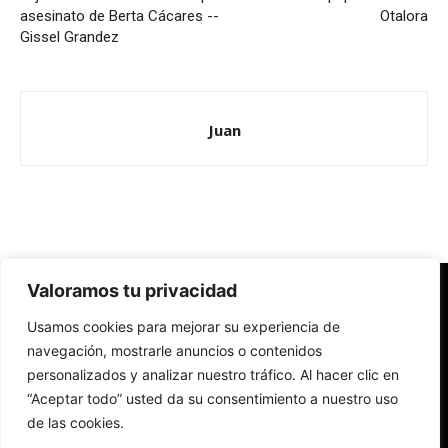
asesinato de Berta Cácares --
Otalora
Gissel Grandez
Juan
Valoramos tu privacidad
Redes Cristianas
Usamos cookies para mejorar su experiencia de
Una mirada alternativa sobre la Iglesia católica y la sociedad
- Colectivos de Redes Cristianas
navegación, mostrarle anuncios o contenidos
personalizados y analizar nuestro tráfico. Al hacer clic en
“Aceptar todo” usted da su consentimiento a nuestro uso
de las cookies.