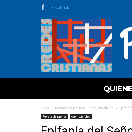
Facebook
QUIÉN
Inicio
Revista de prensa
espiritualidad
Epifaní
Revista de prensa
espiritualidad
Epifanía del Seño