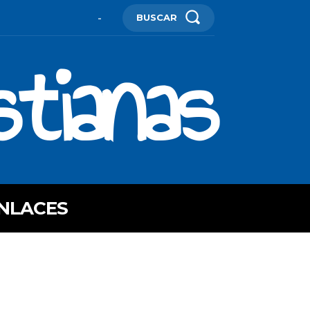
BUSCAR
-
stianas
NLACES