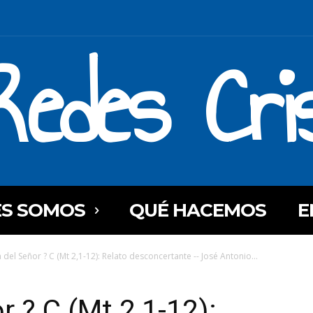
Redes Cri
ES SOMOS
QUÉ HACEMOS
E
a del Señor ? C (Mt 2,1-12): Relato desconcertante -- José Antonio...
r ? C (Mt 2,1-12):