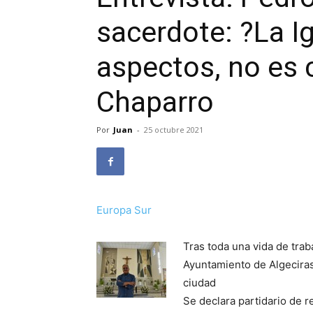
sacerdote: ?La I
aspectos, no es c
Chaparro
Por
Juan
-
25 octubre 2021
Europa Sur
Tras toda una vida de trab
Ayuntamiento de Algecira
ciudad
Se declara partidario de re