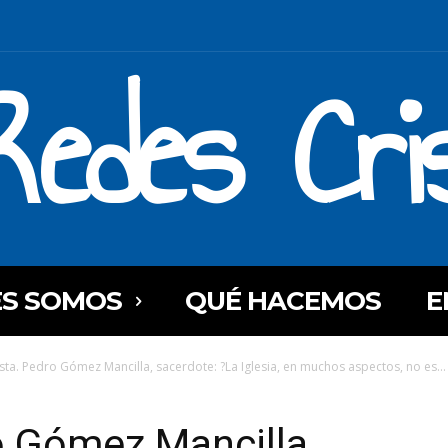
Redes Cri
ES SOMOS
QUÉ HACEMOS
E
ista. Pedro Gómez Mancilla, sacerdote: ?La Iglesia, en muchos aspectos, no es...
o Gómez Mancilla,