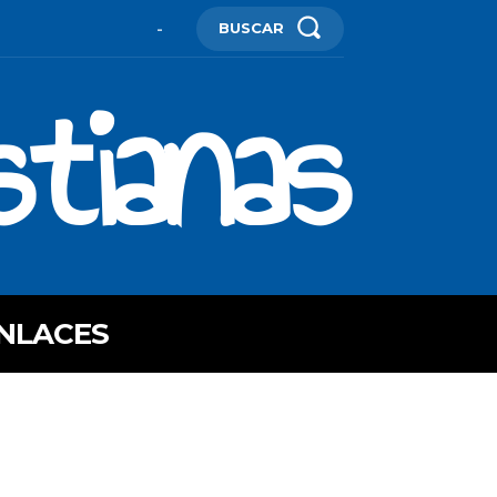
BUSCAR
-
stianas
NLACES