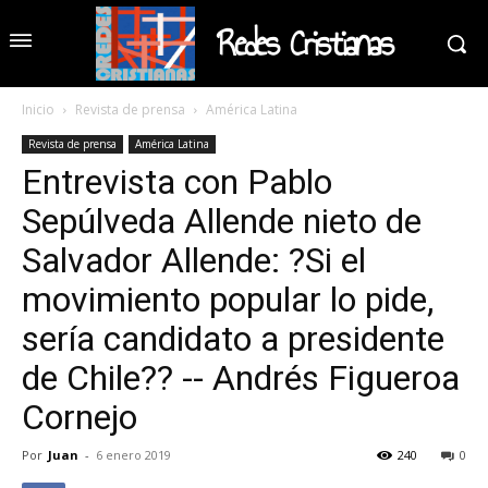
Redes Cristianas
Inicio
Revista de prensa
América Latina
Revista de prensa
América Latina
Entrevista con Pablo
Sepúlveda Allende nieto de
Salvador Allende: ?Si el
movimiento popular lo pide,
sería candidato a presidente
de Chile?? -- Andrés Figueroa
Cornejo
Por
Juan
-
6 enero 2019
240
0