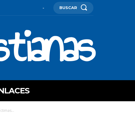
BUSCAR
-
stianas
NLACES
ctimas...