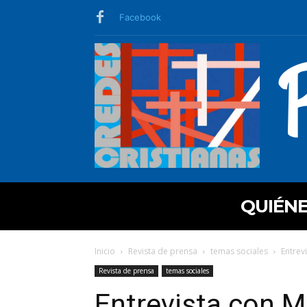
Facebook
QUIÉN
Inicio
Revista de prensa
temas sociales
Entrev
Revista de prensa
temas sociales
Entrevista con M