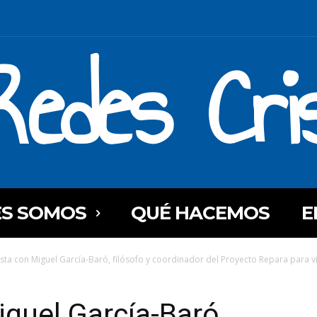
Redes Cri
ES SOMOS
QUÉ HACEMOS
E
ista con Miguel García-Baró, filósofo y coordinador del Proyecto Repara para ví
iguel García-Baró,