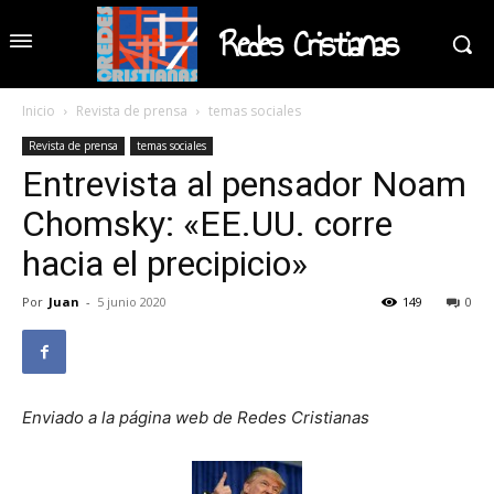
Redes Cristianas
Inicio
Revista de prensa
temas sociales
Revista de prensa
temas sociales
Entrevista al pensador Noam
Chomsky: «EE.UU. corre
hacia el precipicio»
Por
Juan
-
5 junio 2020
149
0
Enviado a la página web de Redes Cristianas