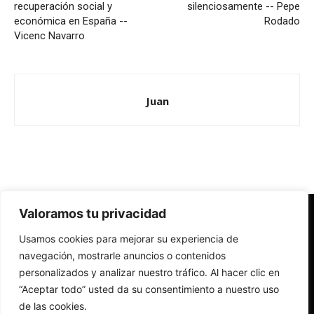
recuperación social y
silenciosamente -- Pepe
económica en España --
Rodado
Vicenc Navarro
Juan
Valoramos tu privacidad
Redes Cristianas
Usamos cookies para mejorar su experiencia de
Una mirada alternativa sobre la Iglesia católica y la sociedad
- Colectivos de Redes Cristianas
navegación, mostrarle anuncios o contenidos
personalizados y analizar nuestro tráfico. Al hacer clic en
“Aceptar todo” usted da su consentimiento a nuestro uso
de las cookies.