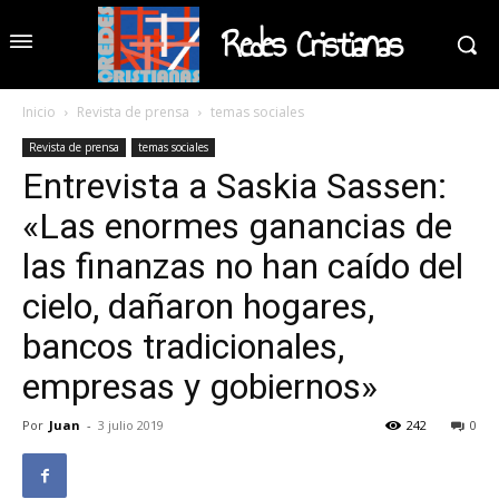
Redes Cristianas
Inicio
Revista de prensa
temas sociales
Revista de prensa
temas sociales
Entrevista a Saskia Sassen:
«Las enormes ganancias de
las finanzas no han caído del
cielo, dañaron hogares,
bancos tradicionales,
empresas y gobiernos»
Por
Juan
-
3 julio 2019
242
0