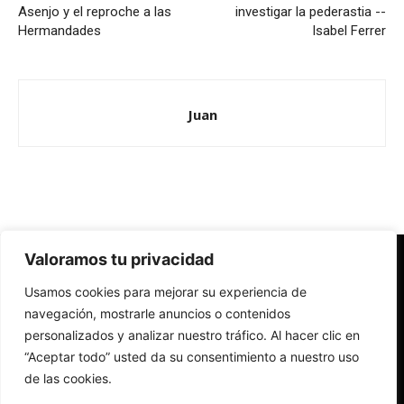
Asenjo y el reproche a las
investigar la pederastia --
Hermandades
Isabel Ferrer
Juan
Valoramos tu privacidad
Redes Cristianas
Usamos cookies para mejorar su experiencia de
Una mirada alternativa sobre la Iglesia católica y la sociedad
- Colectivos de Redes Cristianas
navegación, mostrarle anuncios o contenidos
personalizados y analizar nuestro tráfico. Al hacer clic en
“Aceptar todo” usted da su consentimiento a nuestro uso
de las cookies.