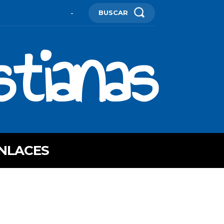
BUSCAR
-
stianas
NLACES