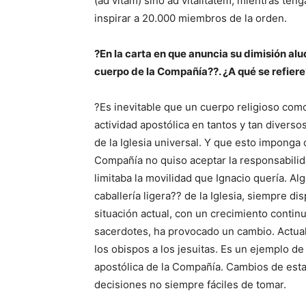
(ad vitam) sino ad vitalitatem, mientras tenga
inspirar a 20.000 miembros de la orden.
?En la carta en que anuncia su dimisión alu
cuerpo de la Compañía??. ¿A qué se refiere
?Es inevitable que un cuerpo religioso co
actividad apostólica en tantos y tan divers
de la Iglesia universal. Y que esto imponga
Compañía no quiso aceptar la responsabilida
limitaba la movilidad que Ignacio quería. Al
caballería ligera?? de la Iglesia, siempre di
situación actual, con un crecimiento conti
sacerdotes, ha provocado un cambio. Actua
los obispos a los jesuitas. Es un ejemplo de
apostólica de la Compañía. Cambios de est
decisiones no siempre fáciles de tomar.