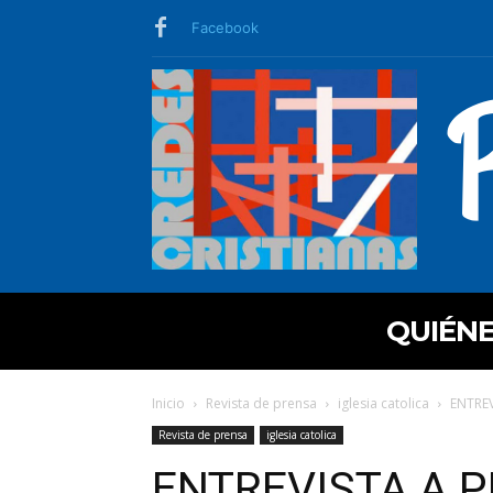
Facebook
QUIÉN
Inicio
Revista de prensa
iglesia catolica
ENTRE
Revista de prensa
iglesia catolica
ENTREVISTA A 