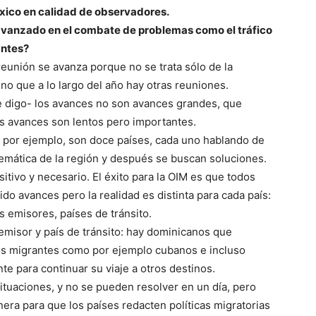
xico en calidad de observadores.
 avanzado en el combate de problemas como el tráfico
antes?
eunión se avanza porque no se trata sólo de la
ino que a lo largo del año hay otras reuniones.
e digo- los avances no son avances grandes, que
Los avances son lentos pero importantes.
 por ejemplo, son doce países, cada uno hablando de
lemática de la región y después se buscan soluciones.
itivo y necesario. El éxito para la OIM es que todos
ido avances pero la realidad es distinta para cada país:
 emisores, países de tránsito.
emisor y país de tránsito: hay dominicanos que
ros migrantes como por ejemplo cubanos e incluso
e para continuar su viaje a otros destinos.
situaciones, y no se pueden resolver en un día, pero
era para que los países redacten políticas migratorias