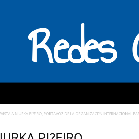
Redes C
MOS
QUÉ HACEMOS
ENLAC
EVISTA A NIURKA PI?EIRO, PORTAVOZ DE LA ORGANIZACI?N INTERNACIONAL PA
IURKA PI?EIRO,