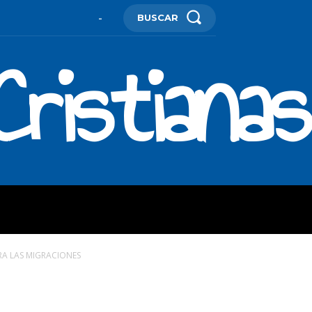
BUSCAR
-
ristianas
ES
MORE
RA LAS MIGRACIONES