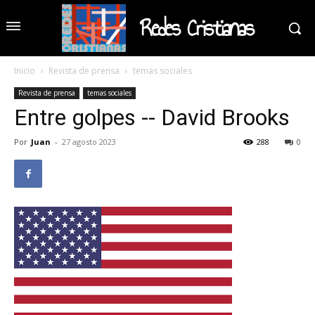
Redes Cristianas
Inicio
Revista de prensa
temas sociales
Revista de prensa
temas sociales
Entre golpes -- David Brooks
Por
Juan
-
27 agosto 2023
288
0