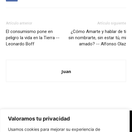
Artículo anterior
Artículo siguiente
El consumismo pone en
¿Cómo Amarte y hablar de ti
peligro la vida en la Tierra --
sin nombrarte, sin estar tú, mi
Leonardo Boff
amado? -- Alfonso Olaz
Juan
Valoramos tu privacidad
Redes Cristianas
Usamos cookies para mejorar su experiencia de
Una mirada alternativa sobre la Iglesia católica y la sociedad