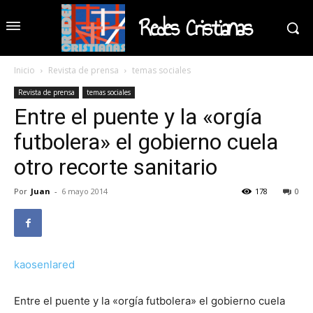
Redes Cristianas
Inicio
Revista de prensa
temas sociales
Revista de prensa
temas sociales
Entre el puente y la «orgía
futbolera» el gobierno cuela
otro recorte sanitario
Por
Juan
-
6 mayo 2014
178
0
kaosenlared
Entre el puente y la «orgía futbolera» el gobierno cuela