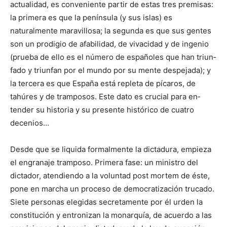
actuali­dad, es conveniente partir de estas tres premisas:
la pri­mera es que la península (y sus islas) es
naturalmente maravi­llosa; la segunda es que sus gentes
son un prodigio de afabili­dad, de vivacidad y de ingenio
(prueba de ello es el número de españoles que han triun­
fado y triunfan por el mundo por su mente despejada); y
la tercera es que España está repleta de píca­ros, de
tahúres y de tramposos. Este dato es crucial para en­
tender su historia y su presente histó­rico de cuatro
decenios…
Desde que se liquida formalmente la dictadura, empieza
el en­gra­naje tramposo. Primera fase: un ministro del
dictador, aten­diendo a la voluntad post mortem de éste,
pone en marcha un proceso de democratización trucado.
Siete personas elegidas se­cretamente por él urden la
constitución y entronizan la monar­quía, de acuerdo a las