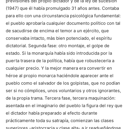
previsiones del propio dictador y de la ley de sucesión
(1947) que él había promulgado 31 años antes. Contaba
para ello con una circunstancia psicológica fun­damental:
el pueblo apro­baría cualquier documento político con tal
de sacudirse de encima el temor a un ejército, que
conser­vaba intacto, màs bien poten­ciado, el espíritu
dictatorial. Segunda fase: otro montaje, el golpe de
estado. Si la monarquía había sido introducida por la
puerta tras­era de la política, había que robustecerla a
cualquier precio. Y la mejor manera era con­vertir en
héroe al propio monarca hacién­dole aparecer ante el
pueblo como el salvador de los golpistas, que no podían
ser si no cómplices, unos voluntarios y otros igno­rantes,
de la propia trama. Tercera fase, tercera maquinación:
asen­tada en el imagina­rio del pueblo la figura del rey que
el dicta­dor había pre­parado al efecto durante
prácticamente toda su sa­trapía, co­mienzan las clases
superiores -aristocracia y clase alta- a ir re­adueñándose