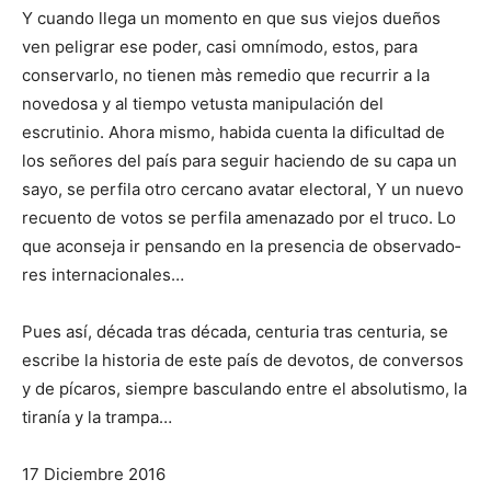
Y cuando llega un momento en que sus viejos dueños
ven peli­grar ese poder, casi omní­modo, estos, para
conservarlo, no tienen màs reme­dio que recurrir a la
novedosa y al tiempo ve­tusta mani­pulación del
escrutinio. Ahora mismo, habida cuenta la dificultad de
los señores del país para seguir haciendo de su capa un
sayo, se per­fila otro cercano avatar electoral, Y un nuevo
recuento de vo­tos se perfila amenazado por el truco. Lo
que acon­seja ir pen­sando en la presencia de observado­
res internaciona­les…
Pues así, década tras década, centuria tras centuria, se
escribe la historia de este país de devotos, de conversos
y de píca­ros, siem­pre basculando entre el absolutismo, la
tiranía y la trampa…
17 Diciembre 2016