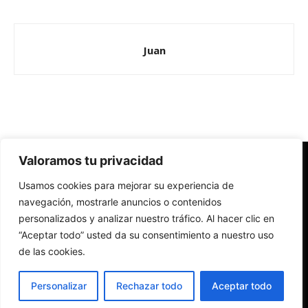
Juan
Valoramos tu privacidad
Redes Cristianas
Usamos cookies para mejorar su experiencia de
Una mirada alternativa sobre la Iglesia católica y la sociedad
- Colectivos de Redes Cristianas
navegación, mostrarle anuncios o contenidos
personalizados y analizar nuestro tráfico. Al hacer clic en
“Aceptar todo” usted da su consentimiento a nuestro uso
de las cookies.
Personalizar
Rechazar todo
Aceptar todo