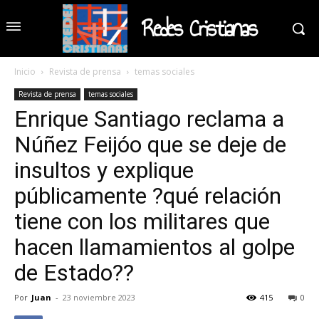
Redes Cristianas
Inicio
Revista de prensa
temas sociales
Revista de prensa
temas sociales
Enrique Santiago reclama a
Núñez Feijóo que se deje de
insultos y explique
públicamente ?qué relación
tiene con los militares que
hacen llamamientos al golpe
de Estado??
Por
Juan
-
23 noviembre 2023
415
0