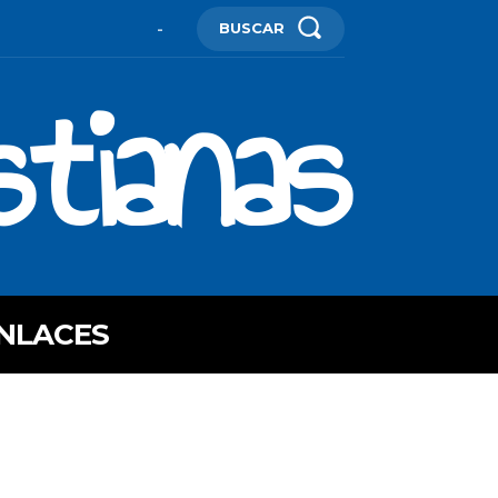
BUSCAR
-
stianas
NLACES