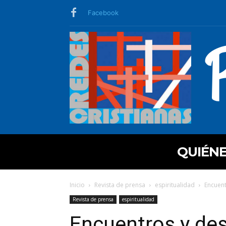
Facebook
QUIÉN
Inicio
Revista de prensa
espiritualidad
Encuent
Revista de prensa
espiritualidad
Encuentros y des