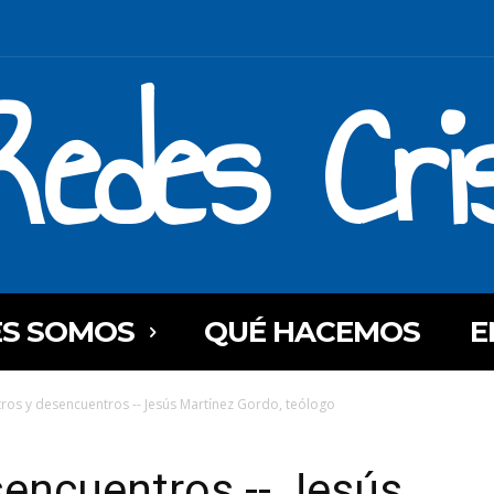
Redes Cri
ES SOMOS
QUÉ HACEMOS
E
ros y desencuentros -- Jesús Martínez Gordo, teólogo
encuentros -- Jesús