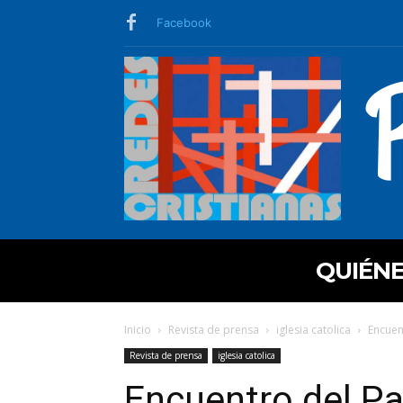
Facebook
QUIÉN
Inicio
Revista de prensa
iglesia catolica
Encuen
Revista de prensa
iglesia catolica
Encuentro del Pa