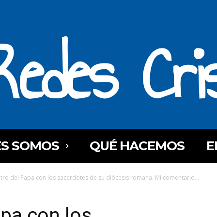
Redes Cri
ES SOMOS
QUÉ HACEMOS
E
tro del Papa con los sacerdotes de su diócesis romana. Mi comentario...
pa con los