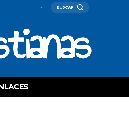
BUSCAR
-
stianas
NLACES