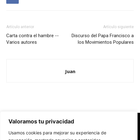
Artículo anterior
Artículo siguiente
Carta contra el hambre --
Discurso del Papa Francisco a
Varios autores
los Movimientos Populares
Juan
Valoramos tu privacidad
Redes Cristianas
Usamos cookies para mejorar su experiencia de
Una mirada alternativa sobre la Iglesia católica y la sociedad
- Colectivos de Redes Cristianas