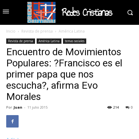
Redes Cristianas
Inicio
Revista de prensa
América Latina
Revista de prensa
América Latina
temas sociales
Encuentro de Movimientos
Populares: ?Francisco es el
primer papa que nos
escucha?, afirma Evo
Morales
Por
Juan
-
11 julio 2015
214
0