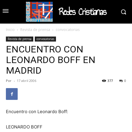
Redes Cristianas
Inicio
Revista de prensa
convocatorias
Revista de prensa
convocatorias
ENCUENTRO CON
LEONARDO BOFF EN
MADRID
Por
-
17 abril 2006
377
0
Encuentro con Leonardo Boff:
LEONARDO BOFF