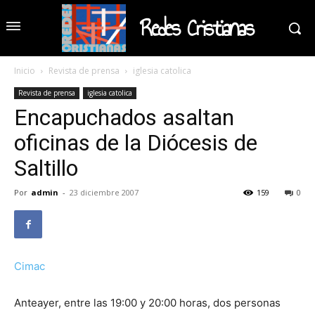
Redes Cristianas
Inicio
Revista de prensa
iglesia catolica
Revista de prensa
iglesia catolica
Encapuchados asaltan
oficinas de la Diócesis de
Saltillo
Por
admin
-
23 diciembre 2007
159
0
Cimac
Anteayer, entre las 19:00 y 20:00 horas, dos personas