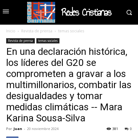
Redes Cristianas
Inicio
Revista de prensa
temas sociales
Revista de prensa
temas sociales
En una declaración histórica,
los líderes del G20 se
comprometen a gravar a los
multimillonarios, combatir las
desigualdades y tomar
medidas climáticas -- Mara
Karina Sousa-Silva
Por
Juan
-
20 noviembre 2024
381
0