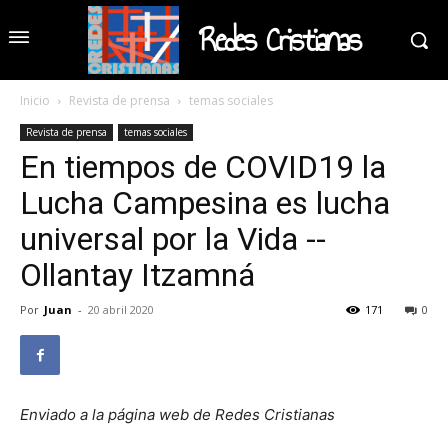
Redes Cristianas
Inicio
Revista de prensa
temas sociales
Revista de prensa
temas sociales
En tiempos de COVID19 la
Lucha Campesina es lucha
universal por la Vida --
Ollantay Itzamná
Por
Juan
-
20 abril 2020
171
0
Enviado a la página web de Redes Cristianas