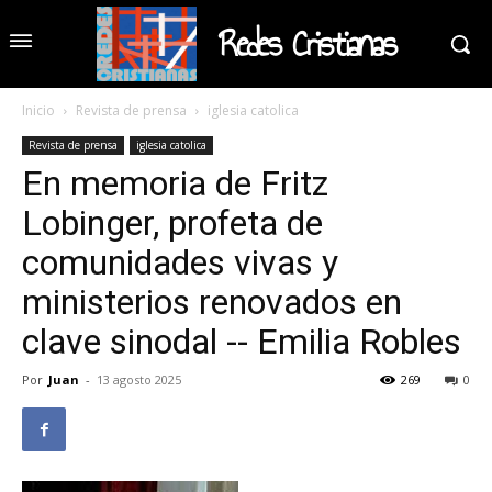
Redes Cristianas
Inicio
Revista de prensa
iglesia catolica
Revista de prensa
iglesia catolica
En memoria de Fritz
Lobinger, profeta de
comunidades vivas y
ministerios renovados en
clave sinodal -- Emilia Robles
Por
Juan
-
13 agosto 2025
269
0