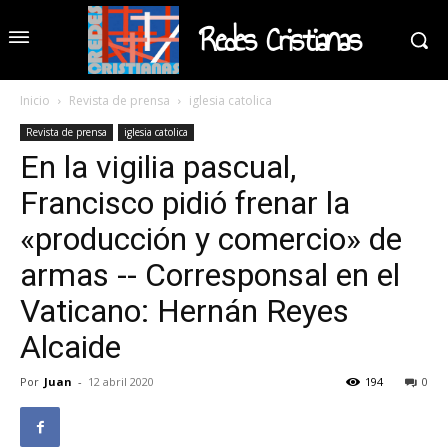
Redes Cristianas
Inicio
Revista de prensa
iglesia catolica
Revista de prensa
iglesia catolica
En la vigilia pascual,
Francisco pidió frenar la
«producción y comercio» de
armas -- Corresponsal en el
Vaticano: Hernán Reyes
Alcaide
Por
Juan
-
12 abril 2020
194
0