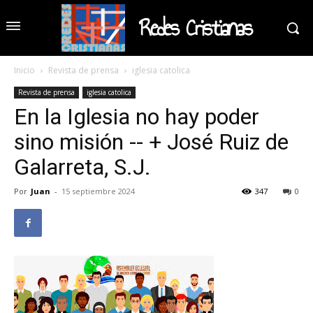
Redes Cristianas
Inicio
Revista de prensa
iglesia catolica
Revista de prensa
iglesia catolica
En la Iglesia no hay poder
sino misión -- + José Ruiz de
Galarreta, S.J.
Por
Juan
-
15 septiembre 2024
347
0