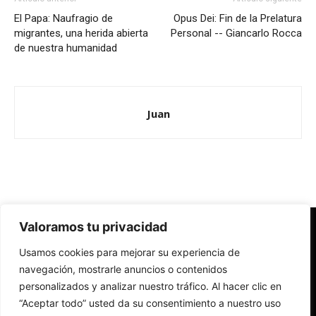
El Papa: Naufragio de
Opus Dei: Fin de la Prelatura
migrantes, una herida abierta
Personal -- Giancarlo Rocca
de nuestra humanidad
Juan
Valoramos tu privacidad
Redes Cristianas
Usamos cookies para mejorar su experiencia de
Una mirada alternativa sobre la Iglesia católica y la sociedad
- Colectivos de Redes Cristianas
navegación, mostrarle anuncios o contenidos
personalizados y analizar nuestro tráfico. Al hacer clic en
“Aceptar todo” usted da su consentimiento a nuestro uso