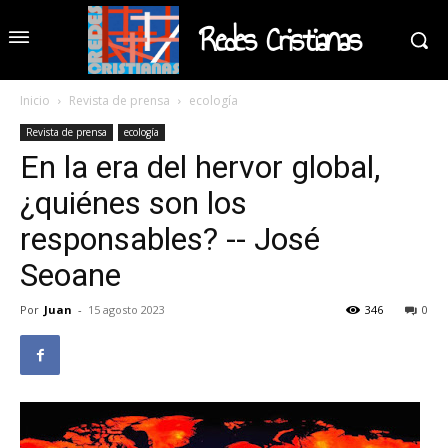
Redes Cristianas
Inicio
Revista de prensa
ecología
Revista de prensa
ecología
En la era del hervor global,
¿quiénes son los
responsables? -- José
Seoane
Por
Juan
-
15 agosto 2023
346
0