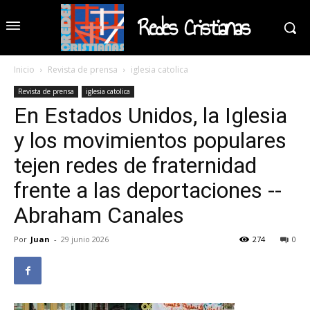
Redes Cristianas
Inicio
Revista de prensa
iglesia catolica
Revista de prensa
iglesia catolica
En Estados Unidos, la Iglesia
y los movimientos populares
tejen redes de fraternidad
frente a las deportaciones --
Abraham Canales
Por
Juan
-
29 junio 2026
274
0