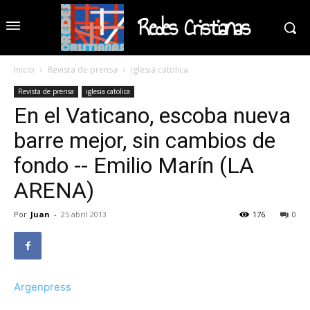
Redes Cristianas
Inicio
Revista de prensa
iglesia catolica
Revista de prensa
iglesia catolica
En el Vaticano, escoba nueva
barre mejor, sin cambios de
fondo -- Emilio Marín (LA
ARENA)
Por
Juan
-
25 abril 2013
176
0
Argenpress