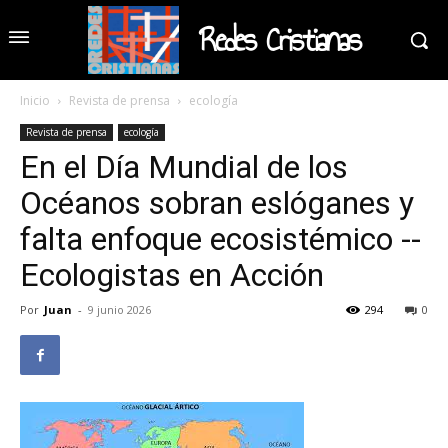
Redes Cristianas
Inicio
Revista de prensa
ecología
Revista de prensa
ecología
En el Día Mundial de los
Océanos sobran eslóganes y
falta enfoque ecosistémico --
Ecologistas en Acción
Por
Juan
-
9 junio 2026
294
0