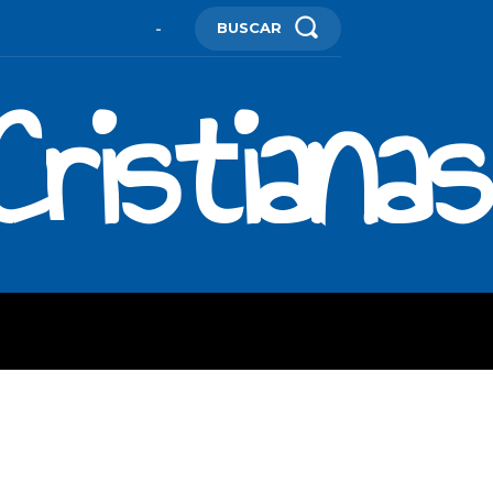
BUSCAR
-
ristianas
ES
MORE