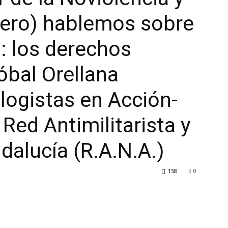
nero) hablemos sobre
: los derechos
óbal Orellana
logistas en Acción-
 Red Antimilitarista y
dalucía (R.A.N.A.)
158
0