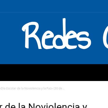
Redes C
MOS
QUÉ HACEMOS
ENLAC
 «Día Escolar de la Noviolencia y la Paz» (30 de...
r de la Noviolencia y