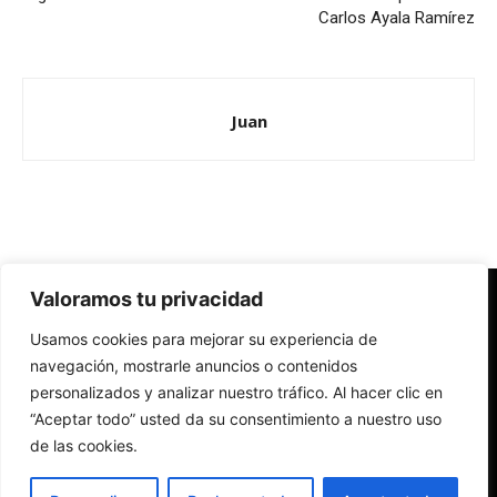
Carlos Ayala Ramírez
Juan
Valoramos tu privacidad
Redes Cristianas
Usamos cookies para mejorar su experiencia de
Una mirada alternativa sobre la Iglesia católica y la sociedad
- Colectivos de Redes Cristianas
navegación, mostrarle anuncios o contenidos
personalizados y analizar nuestro tráfico. Al hacer clic en
“Aceptar todo” usted da su consentimiento a nuestro uso
de las cookies.