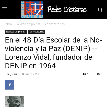
Redes Cristianas
Inicio
Revista de prensa
convocatorias
Revista de prensa
convocatorias
En el 48 Día Escolar de la No-
violencia y la Paz (DENIP) --
Lorenzo Vidal, fundador del
DENIP en 1964
Por
Juan
-
30 enero 2011
153
0