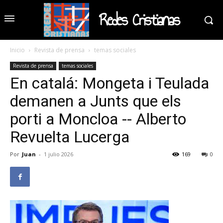
Redes Cristianas
Inicio
Revista de prensa
temas sociales
Revista de prensa
temas sociales
En catalá: Mongeta i Teulada
demanen a Junts que els
porti a Moncloa -- Alberto
Revuelta Lucerga
Por
Juan
-
1 julio 2026
169
0