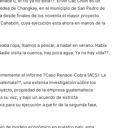
enace I], el río ya no está??. Ervin Cac Chun es un
 aldea de Changkay, en el municipio de San Pedro de
a desde finales de los noventa el mayor proyecto
ío Cahabón, cuya ejecución está ahora en manos de la
avaba ropa, íbamos a pescar, a nadar en verano. Había
die visita la cuenca, hay poca agua. Ya no hay vida??,
cientemente el informe ?Caso Renace-Cobra (ACS): La
atemala??, una extensa investigación sobre los
oyecto, propiedad de la empresa guatemalteca
a su vez, y bajo un acuerdo de estricta
ra para su ejecución a partir de la segunda fase,
bio de modelo económico en nuestro país, esta