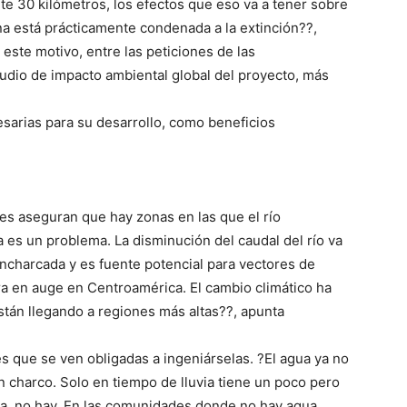
te 30 kilómetros, los efectos que eso va a tener sobre
na está prácticamente condenada a la extinción??,
este motivo, entre las peticiones de las
tudio de impacto ambiental global del proyecto, más
sarias para su desarrollo, como beneficios
es aseguran que hay zonas en las que el río
 es un problema. La disminución del caudal del río va
encharcada y es fuente potencial para vectores de
ra en auge en Centroamérica. El cambio climático ha
stán llegando a regiones más altas??, apunta
s que se ven obligadas a ingeniárselas. ?El agua ya no
n charco. Solo en tiempo de lluvia tiene un poco pero
a, no hay. En las comunidades donde no hay agua