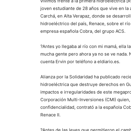
vivimos frente a la primera hidroeléctrica [R
joven estudiante de 28 años que vive en la
Carchá, en Alta Verapaz, donde se desarroll
hidroeléctrico del país, Renace, sobre el r
empresa española Cobra, del grupo ACS.
?Antes yo llegaba al río con mi mamá, ella l
mucha gente pero ahora ya no se ve nada. Na
cuenta Ervin por teléfono a eldiario.es.
Alianza por la Solidaridad ha publicado re
hidroeléctrica que destruye derechos en Gu
impactos e irregularidades de este megapr
Corporación Multi-Inversiones (CMI) quien, 
confidencialidad, contrató a la española Cob
Renace II.
?Antes de las leyes que permitieron el cam