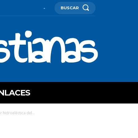
BUSCAR
-
stianas
NLACES
hidroeléctica del...