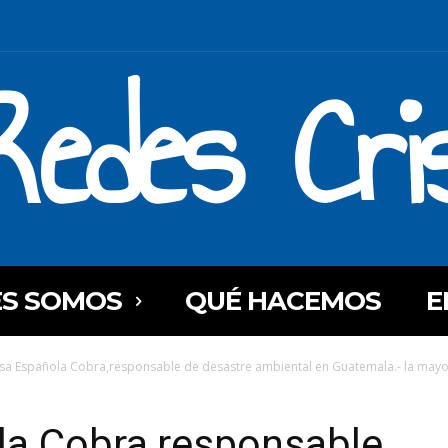
Redes Cri
ES SOMOS
QUÉ HACEMOS
E
a Española Cobra,responsable de desastre ambiental en Guatemala.- la mayor 
a Cobra,responsable