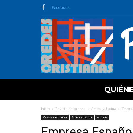
Facebook
QUIÉN
Inicio
Revista de prensa
América Latina
Empres
Revista de prensa
América Latina
ecología
Empresa Español