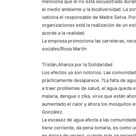
menciona que el río está secuestrado duran
el medio ambiente y la biodiversidad. La zo
vaticina el responsable de Madre Selva. Por 
organizaciones está la realización de un es
acorde a la realidad.
La empresa promociona las carreteras, nece
sociales/Rosa Martín
Tristán,Alianza por la Solidaridad
Los efectos ya son notorios. Las comunidad
prácticamente desaparece. ?La falta de agua
a traer problemas de salud, el agua queda 
malaria, dengue o zika, virus que están aho
aumentado el calor y ahora los mosquitos e
González.
La escasez de agua afecta a las comunidade
tiene corriente, da pena tomarla, es como u
en época de verano, cuando más se necesit