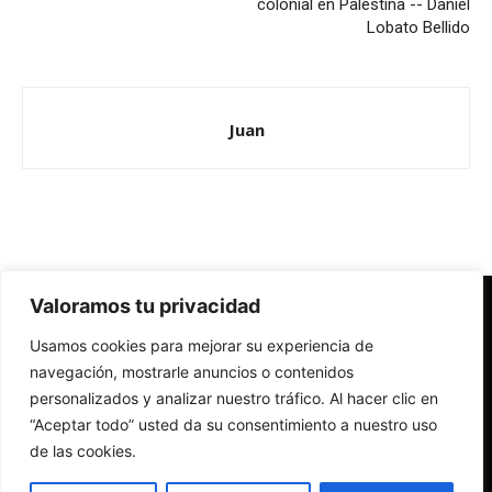
colonial en Palestina -- Daniel
Lobato Bellido
Juan
Valoramos tu privacidad
Redes Cristianas
Usamos cookies para mejorar su experiencia de
Una mirada alternativa sobre la Iglesia católica y la sociedad
- Colectivos de Redes Cristianas
navegación, mostrarle anuncios o contenidos
personalizados y analizar nuestro tráfico. Al hacer clic en
“Aceptar todo” usted da su consentimiento a nuestro uso
de las cookies.