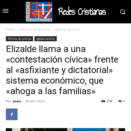
Redes Cristianas
Inicio
Revista de prensa
iglesia catolica
Revista de prensa
iglesia catolica
Elizalde llama a una
«contestación cívica» frente
al «asfixiante y dictatorial»
sistema económico, que
«ahoga a las familias»
Por
Juan
-
30 abril 2023
274
0