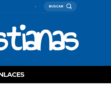
BUSCAR
-
stianas
NLACES