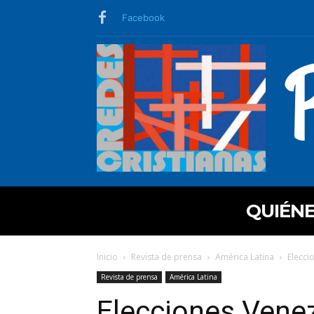
Facebook
QUIÉN
Inicio
Revista de prensa
América Latina
Elecci
Revista de prensa
América Latina
Elecciones Venez