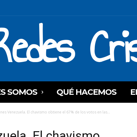
Redes Cri
ES SOMOS
QUÉ HACEMOS
E
ones Venezuela. El chavismo obtiene el 67% de los votos en las...
uela. El chavismo