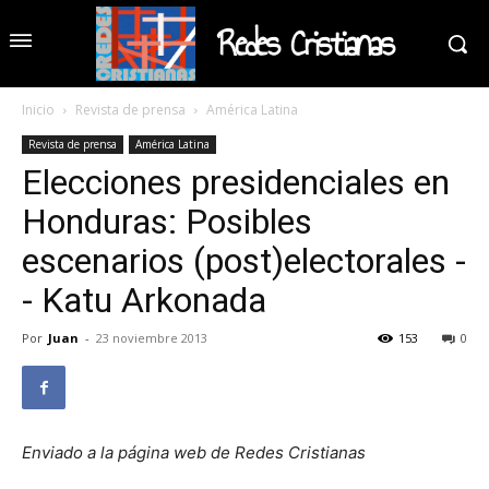
Redes Cristianas
Inicio
Revista de prensa
América Latina
Revista de prensa
América Latina
Elecciones presidenciales en
Honduras: Posibles
escenarios (post)electorales -
- Katu Arkonada
Por
Juan
-
23 noviembre 2013
153
0
Enviado a la página web de Redes Cristianas