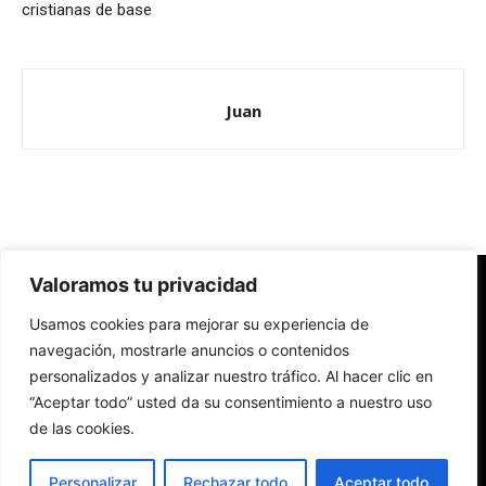
cristianas de base
Juan
Valoramos tu privacidad
Redes Cristianas
Usamos cookies para mejorar su experiencia de
Una mirada alternativa sobre la Iglesia católica y la sociedad
- Colectivos de Redes Cristianas
navegación, mostrarle anuncios o contenidos
personalizados y analizar nuestro tráfico. Al hacer clic en
“Aceptar todo” usted da su consentimiento a nuestro uso
de las cookies.
Personalizar
Rechazar todo
Aceptar todo