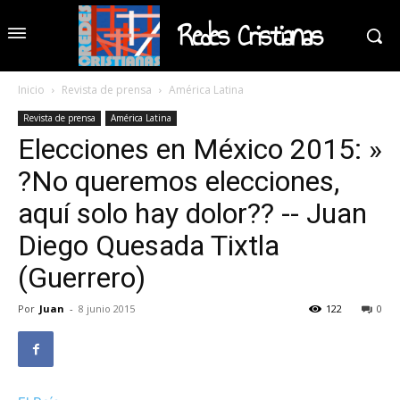
Redes Cristianas
Inicio
Revista de prensa
América Latina
Revista de prensa
América Latina
Elecciones en México 2015: »
?No queremos elecciones,
aquí solo hay dolor?? -- Juan
Diego Quesada Tixtla
(Guerrero)
Por
Juan
-
8 junio 2015
122
0