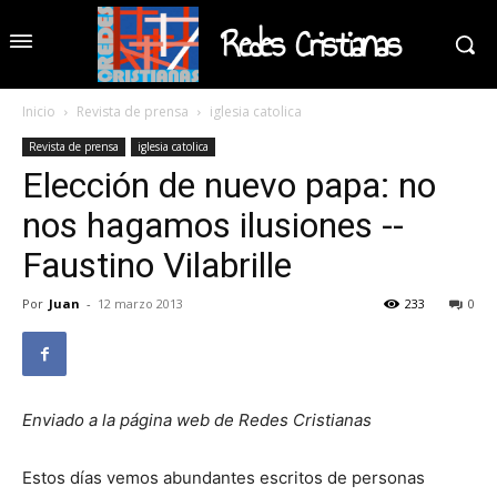
Redes Cristianas
Inicio
Revista de prensa
iglesia catolica
Revista de prensa
iglesia catolica
Elección de nuevo papa: no
nos hagamos ilusiones --
Faustino Vilabrille
Por
Juan
-
12 marzo 2013
233
0
Enviado a la página web de Redes Cristianas
Estos días vemos abundantes escritos de personas