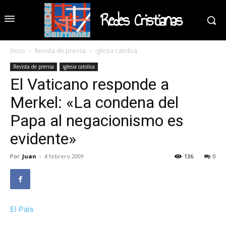
Redes Cristianas
Inicio
Revista de prensa
iglesia catolica
Revista de prensa
iglesia catolica
El Vaticano responde a
Merkel: «La condena del
Papa al negacionismo es
evidente»
Por
Juan
-
4 febrero 2009
136
0
El País