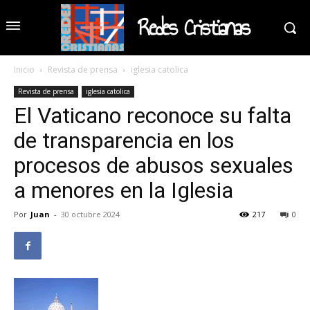
Redes Cristianas
Inicio
Revista de prensa
iglesia catolica
Revista de prensa
iglesia catolica
El Vaticano reconoce su falta
de transparencia en los
procesos de abusos sexuales
a menores en la Iglesia
Por
Juan
-
30 octubre 2024
217
0