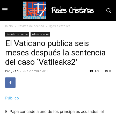
Redes Cristianas
Inicio
Revista de prensa
iglesia catolica
Revista de prensa
iglesia catolica
El Vaticano publica seis
meses después la sentencia
del caso ‘Vatileaks2’
Por
Juan
-
26 diciembre 2016
174
0
Público
El Papa concede a uno de los principales acusados, el