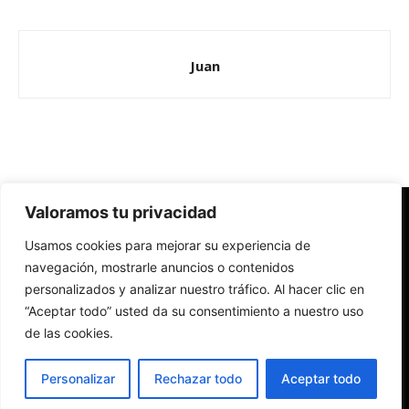
Juan
Valoramos tu privacidad
Redes Cristianas
Usamos cookies para mejorar su experiencia de
Una mirada alternativa sobre la Iglesia católica y la sociedad
- Colectivos de Redes Cristianas
navegación, mostrarle anuncios o contenidos
personalizados y analizar nuestro tráfico. Al hacer clic en
“Aceptar todo” usted da su consentimiento a nuestro uso
de las cookies.
Personalizar
Rechazar todo
Aceptar todo