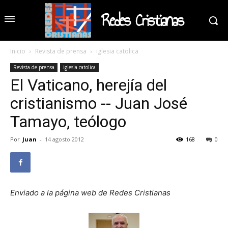
Redes Cristianas
Inicio
Revista de prensa
iglesia catolica
Revista de prensa
iglesia catolica
El Vaticano, herejía del
cristianismo -- Juan José
Tamayo, teólogo
Por
Juan
-
14 agosto 2012
168
0
Enviado a la página web de Redes Cristianas