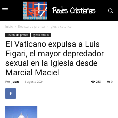
Redes Cristianas
Inicio
Revista de prensa
iglesia catolica
Revista de prensa
iglesia catolica
El Vaticano expulsa a Luis
Figari, el mayor depredador
sexual en la Iglesia desde
Marcial Maciel
Por
Juan
-
16 agosto 2024
283
0