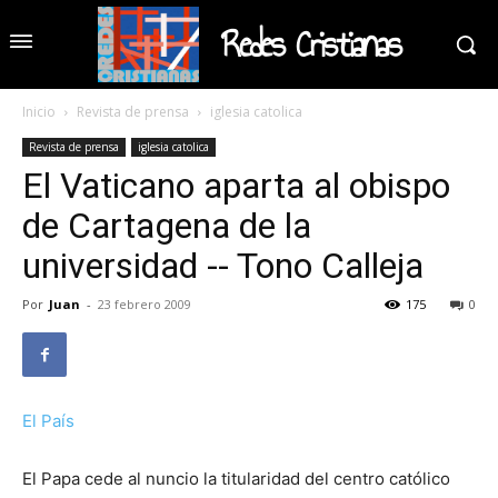
Redes Cristianas
Inicio
Revista de prensa
iglesia catolica
Revista de prensa
iglesia catolica
El Vaticano aparta al obispo
de Cartagena de la
universidad -- Tono Calleja
Por
Juan
-
23 febrero 2009
175
0
El País
El Papa cede al nuncio la titularidad del centro católico