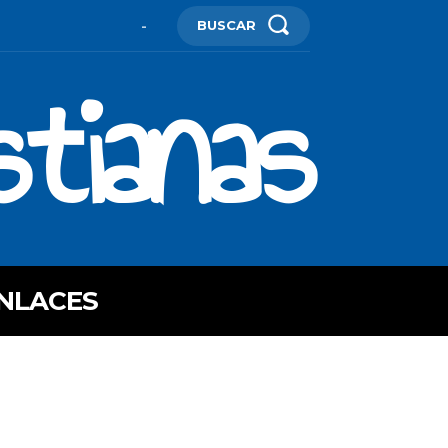
BUSCAR
-
stianas
NLACES