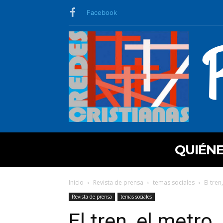
Facebook
QUIÉN
Inicio
Revista de prensa
temas sociales
El tren
Revista de prensa
temas sociales
El tren, el metro,