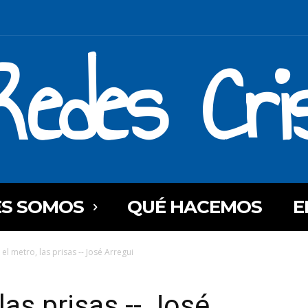
Redes Cri
ES SOMOS
QUÉ HACEMOS
E
, el metro, las prisas -- José Arregui
 las prisas -- José